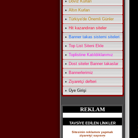
Döviz Kurları
Altın Kurları
Türkiye'de Önemli Günler
Hit kazandıran siteler
Banner takas sistemi siteleri
Top List Siteni Ekle
Toplistine Katıldıklarımız
Dost siteler Banner takaslar
Bannerlerimiz
Ziyaretçi defteri
Üye Girişi
REKLAM
TAVSİYE EDİLEN LİNKLER
Sitesinin reklamını yapmak
ziyaretçi sayısını