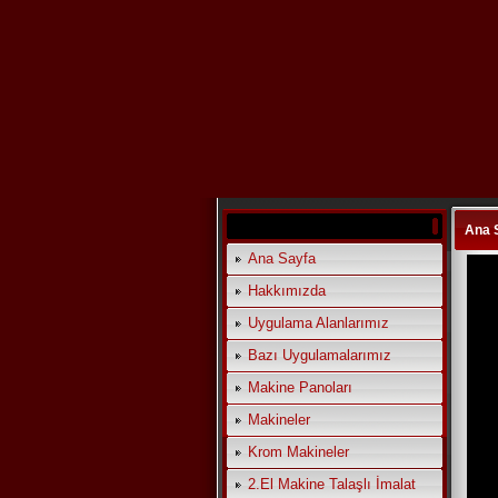
Ana 
Ana Sayfa
Hakkımızda
Uygulama Alanlarımız
Bazı Uygulamalarımız
Makine Panoları
Makineler
Krom Makineler
2.El Makine Talaşlı İmalat