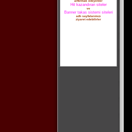
arttırmak isteyenler
Hit kazandıran siteler
ve
Banner takas sistemi siteleri
adlı sayfalarımızı
ziyaret edebilirler