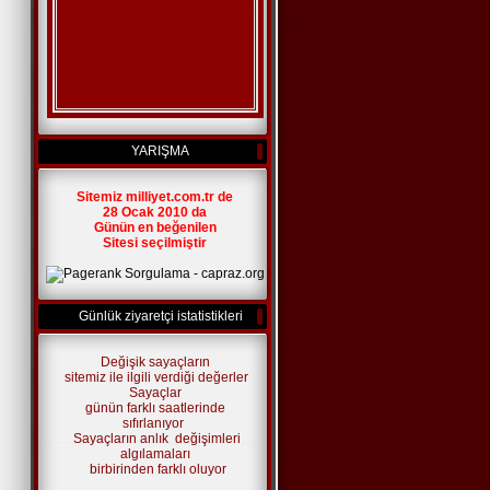
YARIŞMA
Sitemiz milliyet.com.tr de
28 Ocak 2010 da
Günün en beğenilen
Sitesi seçilmiştir
Günlük ziyaretçi istatistikleri
Değişik sayaçların
sitemiz ile ilgili verdiği değerler
Sayaçlar
günün farklı saatlerinde
sıfırlanıyor
Sayaçların anlık değişimleri
algılamaları
birbirinden farklı oluyor