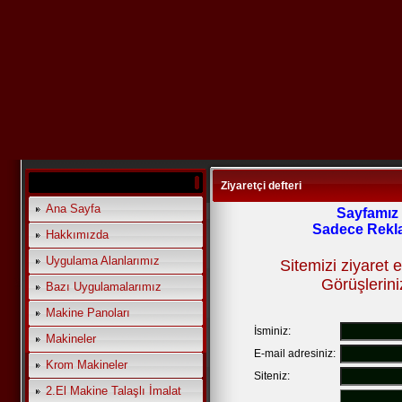
Ziyaretçi defteri
Ana Sayfa
Sayfamız 
Sadece Rekla
Hakkımızda
Uygulama Alanlarımız
Sitemizi ziyaret e
Görüşleriniz
Bazı Uygulamalarımız
Makine Panoları
İsminiz:
Makineler
E-mail adresiniz:
Krom Makineler
Siteniz:
2.El Makine Talaşlı İmalat