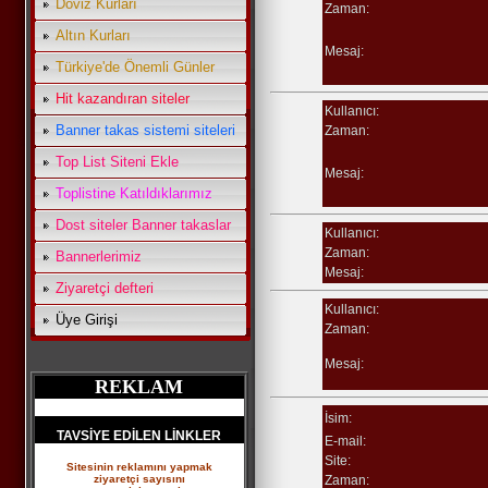
Döviz Kurları
Zaman:
Altın Kurları
Mesaj:
Türkiye'de Önemli Günler
Hit kazandıran siteler
Kullanıcı:
Banner takas sistemi siteleri
Zaman:
Top List Siteni Ekle
Mesaj:
Toplistine Katıldıklarımız
Dost siteler Banner takaslar
Kullanıcı:
Zaman:
Bannerlerimiz
Mesaj:
Ziyaretçi defteri
Kullanıcı:
Üye Girişi
Zaman:
Mesaj:
REKLAM
İsim:
TAVSİYE EDİLEN LİNKLER
E-mail:
Site:
Sitesinin reklamını yapmak
ziyaretçi sayısını
Zaman: