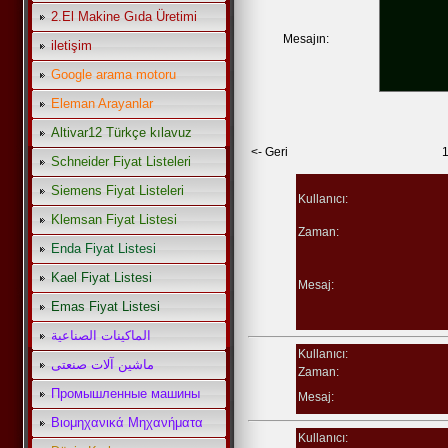
2.El Makine Gıda Üretimi
Mesajın:
iletişim
Google arama motoru
Eleman Arayanlar
Altivar12 Türkçe kılavuz
<- Geri
Schneider Fiyat Listeleri
Siemens Fiyat Listeleri
Kullanıcı:
Klemsan Fiyat Listesi
Zaman:
Enda Fiyat Listesi
Kael Fiyat Listesi
Mesaj:
Emas Fiyat Listesi
الماكينات الصناعية
Kullanıcı:
ماشین آلات صنعتی
Zaman:
Промышленные машины
Mesaj:
Βιομηχανικά Μηχανήματα
Kullanıcı: